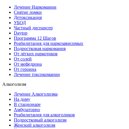
Лечение Наркомании
Снятие ломки
Детоксикация
УБОД
Частный диспансер
Daytop
Программа 12 Шагов
Реабилитация для наркозависимых
Подростковая наркомания
От лёгких наркотиков
От солей
От мефедрона
От героина
Лечение токсикомании
Алкоголизм
Лечение Алкоголизма
На дому
В стационаре
Амбулаторно
Реабилитация для алкоголиков
Подростковый алкоголизм
Женский алкоголизм