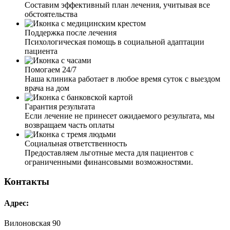
рекомендации. Хочу выразить огромную благодарность
Составим эффективный план лечения, учитывая все
за вашу внимательность, профессионализм, терпение и
обстоятельства
работу, которую вы выполняете.
Поддержка после лечения
Психологическая помощь в социальной адаптации
пациента
Помогаем 24/7
Наша клиника работает в любое время суток с выездом
Мой муж ушёл в запой на несколько недель. Я
врача на дом
обратилась к вам, так как он не хотел выходить из запоя.
Мне дали четкие рекомендации по поведению с ним. И
Гарантия результата
через пару дней, благодаря вашим рекомендациям, я
Если лечение не принесет ожидаемого результата, мы
смогла настоять и уговорить мужа о выводе из запоя.
возвращаем часть оплаты
Приехал врач, установил капельницу, провел беседу с
мужем. Теперь муж хочет закодировать, это чудо и
Социальная ответственность
только.
Предоставляем льготные места для пациентов с
ограниченными финансовыми возможностями.
Контакты
Адрес:
Вилоновская 90
День рождение я продолжал отмечать четверо суток. На