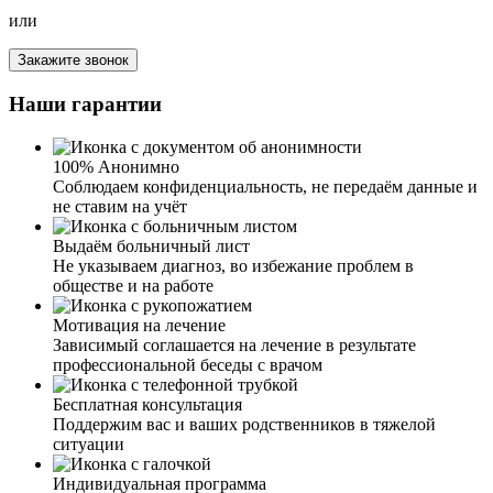
или
Закажите звонок
Я человек в возрасте, сердце подводит. И тут
трехдневный запой, чувствую, что сам не выдержал бы.
Наши гарантии
Спустился к соседу, он как-то говорил, что его
выводили из запоя. Взял ваш номер и позвонил. Очень
приветливая девушка задала мне вопросы про возраст,
100% Анонимно
про хронические заболевания, аллергии и так далее.
Соблюдаем конфиденциальность, не передаём данные и
Озвучила сумму за услуги. Приехал врач, осмотрел,
не ставим на учёт
сделал ЭКГ, померил давление, согласовав со мной
препараты, поставил капельницу. Очень доволен
Выдаём больничный лист
работой и результатом. Быстро, четко и по делу.
Не указываем диагноз, во избежание проблем в
обществе и на работе
Мотивация на лечение
Зависимый соглашается на лечение в результате
профессиональной беседы с врачом
Спасибо команде ваших врачей! Вывели меня из запоя.
Состояние было такое, что и водка уже не лезла, и
Бесплатная консультация
остановиться не мог. Выпив очередную рюмку, решил
Поддержим вас и ваших родственников в тяжелой
все-таки действовать. Не зря! Врач, который ко мне
ситуации
приехал, грамотно и быстро провел процедуру,
установил капельницу, дал все необходимые
Индивидуальная программа