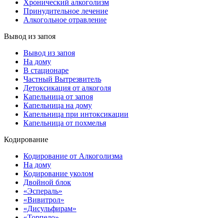
Хронический алкоголизм
Принудительное лечение
Алкогольное отравление
Вывод из запоя
Вывод из запоя
На дому
В стационаре
Частный Вытрезвитель
Детоксикация от алкоголя
Капельница от запоя
Капельница на дому
Капельница при интоксикации
Капельница от похмелья
Кодирование
Кодирование от Алкоголизма
На дому
Кодирование уколом
Двойной блок
«Эспераль»
«Вивитрол»
«Дисульфирам»
«Торпедо»