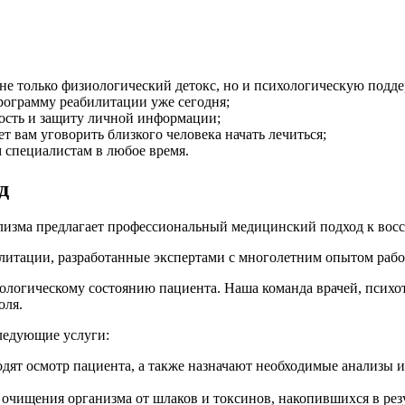
не только физиологический детокс, но и психологическую подд
программу реабилитации уже сегодня;
ость и защиту личной информации;
вам уговорить близкого человека начать лечиться;
 специалистам в любое время.
д
олизма предлагает профессиональный медицинский подход к вос
итации, разработанные экспертами с многолетним опытом работ
хологическому состоянию пациента. Наша команда врачей, психо
оля.
ледующие услуги:
дят осмотр пациента, а также назначают необходимые анализы и
чищения организма от шлаков и токсинов, накопившихся в резу