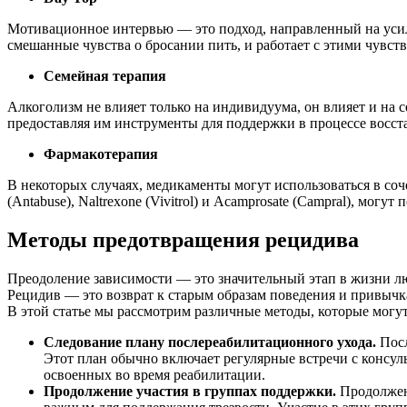
Мотивационное интервью — это подход, направленный на усиле
смешанные чувства о бросании пить, и работает с этими чувс
Семейная терапия
Алкоголизм не влияет только на индивидуума, он влияет и на с
предоставляя им инструменты для поддержки в процессе восст
Фармакотерапия
В некоторых случаях, медикаменты могут использоваться в соч
(Antabuse), Naltrexone (Vivitrol) и Acamprosate (Campral), мо
Методы предотвращения рецидива
Преодоление зависимости — это значительный этап в жизни л
Рецидив — это возврат к старым образам поведения и привычка
В этой статье мы рассмотрим различные методы, которые могу
Следование плану послереабилитационного ухода.
Посл
Этот план обычно включает регулярные встречи с консул
освоенных во время реабилитации.
Продолжение участия в группах поддержки.
Продолжен