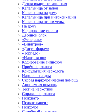
Детоксикация от алкоголя
Капельница от запоя
Капельница на дому
Капельница при интоксикации
Капельница от похмелья
На дому
Кодирование уколом
Двойной блок
«Эспераль»
«Вивитрол»
«Дисульфирам»
«Торпедо»
«Налтрексон»
Кодирование гипнозом
Приём нарколога
Консультация нарколога
Нарколог на дом
Скорая наркологическая помощь
Анонимная помощь
Тест на наркотики
Справка нарколога
Психиатр
Психотерапевт
Психолог
Семейный психолог