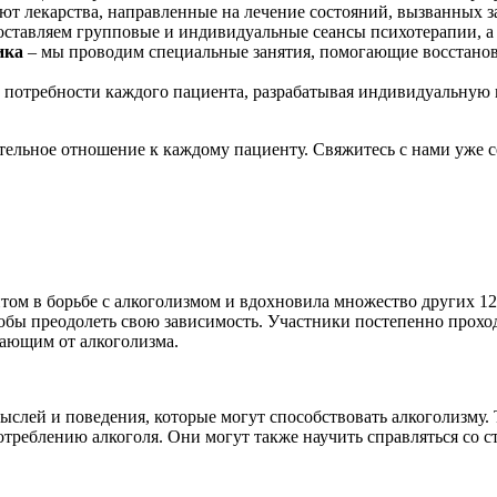
т лекарства, направленные на лечение состояний, вызванных з
ставляем групповые и индивидуальные сеансы психотерапии, а
ика
– мы проводим специальные занятия, помогающие восстанов
 потребности каждого пациента, разрабатывая индивидуальную 
льное отношение к каждому пациенту. Свяжитесь с нами уже сег
том в борьбе с алкоголизмом и вдохновила множество других 1
обы преодолеть свою зависимость. Участники постепенно прохо
дающим от алкоголизма.
слей и поведения, которые могут способствовать алкоголизму. 
треблению алкоголя. Они могут также научить справляться со с