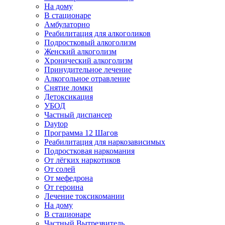
На дому
В стационаре
Амбулаторно
Реабилитация для алкоголиков
Подростковый алкоголизм
Женский алкоголизм
Хронический алкоголизм
Принудительное лечение
Алкогольное отравление
Снятие ломки
Детоксикация
УБОД
Частный диспансер
Daytop
Программа 12 Шагов
Реабилитация для наркозависимых
Подростковая наркомания
От лёгких наркотиков
От солей
От мефедрона
От героина
Лечение токсикомании
На дому
В стационаре
Частный Вытрезвитель