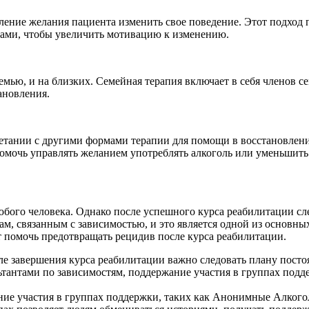
ние желания пациента изменить свое поведение. Этот подход п
твами, чтобы увеличить мотивацию к изменению.
емью, и на близких. Семейная терапия включает в себя членов с
ановления.
етании с другими формами терапии для помощи в восстановлении 
гут помочь управлять желанием употреблять алкоголь или уменьшит
юбого человека. Однако после успешного курса реабилитации 
м, связанным с зависимостью, и это является одной из основны
т помочь предотвращать рецидив после курса реабилитации.
е завершения курса реабилитации важно следовать плану посто
ьтантами по зависимостям, поддержание участия в группах подд
ие участия в группах поддержки, таких как Анонимные Алког