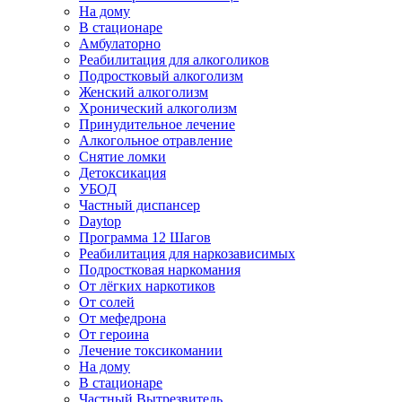
На дому
В стационаре
Амбулаторно
Реабилитация для алкоголиков
Подростковый алкоголизм
Женский алкоголизм
Хронический алкоголизм
Принудительное лечение
Алкогольное отравление
Снятие ломки
Детоксикация
УБОД
Частный диспансер
Daytop
Программа 12 Шагов
Реабилитация для наркозависимых
Подростковая наркомания
От лёгких наркотиков
От солей
От мефедрона
От героина
Лечение токсикомании
На дому
В стационаре
Частный Вытрезвитель