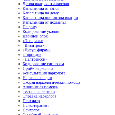
Детоксикация от алкоголя
Капельница от запоя
Капельница на дому
Капельница при интоксикации
Капельница от похмелья
На дому
Кодирование уколом
Двойной блок
«Эспераль»
«Вивитрол»
«Дисульфирам»
«Торпедо»
«Налтрексон»
Кодирование гипнозом
Приём нарколога
Консультация нарколога
Нарколог на дом
Скорая наркологическая помощь
Анонимная помощь
Тест на наркотики
Справка нарколога
Психиатр
Психотерапевт
Психолог
Семейный психолог