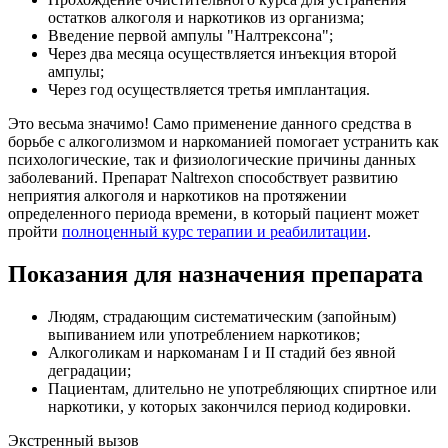
остатков алкоголя и наркотиков из организма;
Введение первой ампулы "Налтрексона";
Через два месяца осуществляется инъекция второй
ампулы;
Через год осуществляется третья имплантация.
Это весьма значимо! Само применение данного средства в
борьбе с алкоголизмом и наркоманией помогает устранить как
психологические, так и физиологические причины данных
заболеваний. Препарат Naltrexon способствует развитию
неприятия алкоголя и наркотиков на протяжении
определенного периода времени, в который пациент может
пройти
полноценный курс терапии и реабилитации
.
Показания для назначения препарата
Людям, страдающим систематическим (запойным)
выпиванием или употреблением наркотиков;
Алкоголикам и наркоманам I и II стадий без явной
деградации;
Пациентам, длительно не употребляющих спиртное или
наркотики, у которых закончился период кодировки.
Экстренный вызов