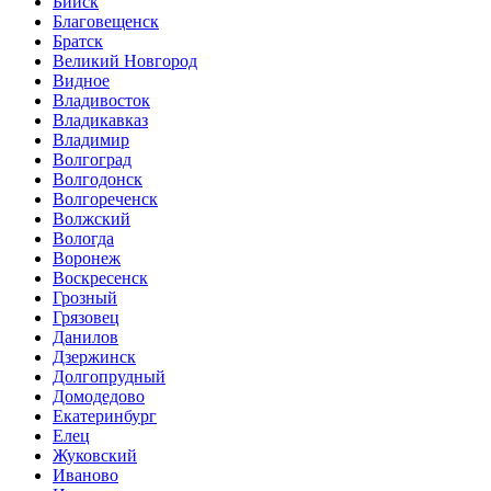
Бийск
Благовещенск
Братск
Великий Новгород
Видное
Владивосток
Владикавказ
Владимир
Волгоград
Волгодонск
Волгореченск
Волжский
Вологда
Воронеж
Воскресенск
Грозный
Грязовец
Данилов
Дзержинск
Долгопрудный
Домодедово
Екатеринбург
Елец
Жуковский
Иваново