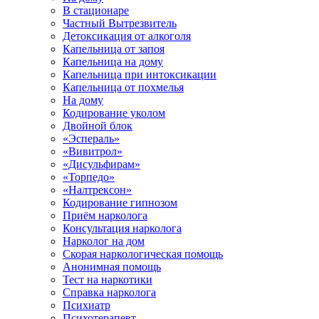
В стационаре
Частный Вытрезвитель
Детоксикация от алкоголя
Капельница от запоя
Капельница на дому
Капельница при интоксикации
Капельница от похмелья
На дому
Кодирование уколом
Двойной блок
«Эспераль»
«Вивитрол»
«Дисульфирам»
«Торпедо»
«Налтрексон»
Кодирование гипнозом
Приём нарколога
Консультация нарколога
Нарколог на дом
Скорая наркологическая помощь
Анонимная помощь
Тест на наркотики
Справка нарколога
Психиатр
Психотерапевт