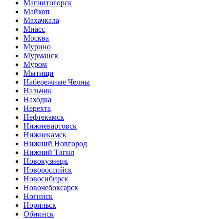
Магнитогорск
Майкоп
Махачкала
Миасс
Москва
Мурино
Мурманск
Муром
Мытищи
Набережные Челны
Нальчик
Находка
Нерехта
Нефтекамск
Нижневартовск
Нижнекамск
Нижний Новгород
Нижний Тагил
Новокузнецк
Новороссийск
Новосибирск
Новочебоксарск
Ногинск
Норильск
Обнинск