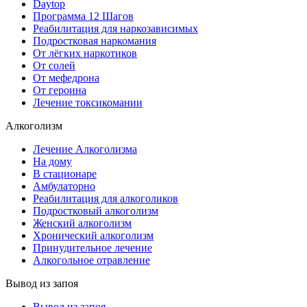
Daytop
Программа 12 Шагов
Реабилитация для наркозависимых
Подростковая наркомания
От лёгких наркотиков
От солей
От мефедрона
От героина
Лечение токсикомании
Алкоголизм
Лечение Алкоголизма
На дому
В стационаре
Амбулаторно
Реабилитация для алкоголиков
Подростковый алкоголизм
Женский алкоголизм
Хронический алкоголизм
Принудительное лечение
Алкогольное отравление
Вывод из запоя
Вывод из запоя