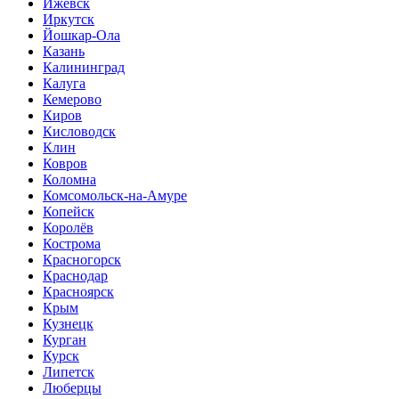
Ижевск
Иркутск
Йошкар-Ола
Казань
Калининград
Калуга
Кемерово
Киров
Кисловодск
Клин
Ковров
Коломна
Комсомольск-на-Амуре
Копейск
Королёв
Кострома
Красногорск
Краснодар
Красноярск
Крым
Кузнецк
Курган
Курск
Липетск
Люберцы