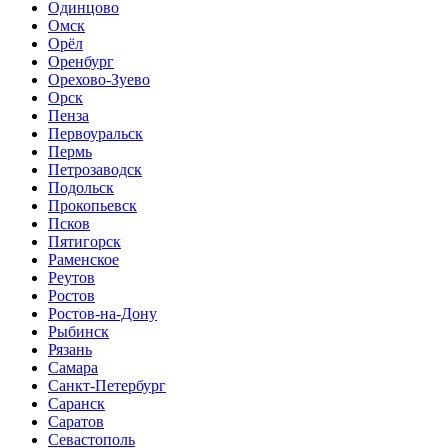
Одинцово
Омск
Орёл
Оренбург
Орехово-Зуево
Орск
Пенза
Первоуральск
Пермь
Петрозаводск
Подольск
Прокопьевск
Псков
Пятигорск
Раменское
Реутов
Ростов
Ростов-на-Дону
Рыбинск
Рязань
Самара
Санкт-Петербург
Саранск
Саратов
Севастополь