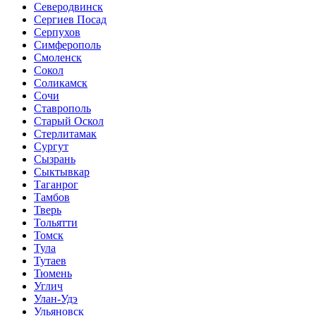
Северодвинск
Сергиев Посад
Серпухов
Симферополь
Смоленск
Сокол
Соликамск
Сочи
Ставрополь
Старый Оскол
Стерлитамак
Сургут
Сызрань
Сыктывкар
Таганрог
Тамбов
Тверь
Тольятти
Томск
Тула
Тутаев
Тюмень
Углич
Улан-Удэ
Ульяновск