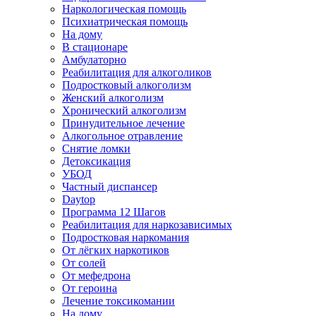
Наркологическая помощь
Психиатрическая помощь
На дому
В стационаре
Амбулаторно
Реабилитация для алкоголиков
Подростковый алкоголизм
Женский алкоголизм
Хронический алкоголизм
Принудительное лечение
Алкогольное отравление
Снятие ломки
Детоксикация
УБОД
Частный диспансер
Daytop
Программа 12 Шагов
Реабилитация для наркозависимых
Подростковая наркомания
От лёгких наркотиков
От солей
От мефедрона
От героина
Лечение токсикомании
На дому