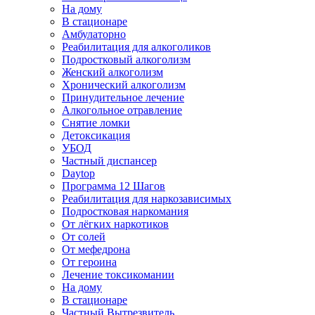
На дому
В стационаре
Амбулаторно
Реабилитация для алкоголиков
Подростковый алкоголизм
Женский алкоголизм
Хронический алкоголизм
Принудительное лечение
Алкогольное отравление
Снятие ломки
Детоксикация
УБОД
Частный диспансер
Daytop
Программа 12 Шагов
Реабилитация для наркозависимых
Подростковая наркомания
От лёгких наркотиков
От солей
От мефедрона
От героина
Лечение токсикомании
На дому
В стационаре
Частный Вытрезвитель