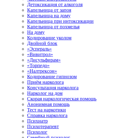
Детоксикация от алкоголя
Капельница от запоя
Капельница на дому
Капельница при интоксикации
Капельница от похмелья
На дому
Кодирование уколом
Двойной блок
«Эспераль»
«Вивитрол»
«Дисульфирам»
«Торпедо»
«Налтрексон»
Кодирование гипнозом
Приём нарколога
Консультация нарколога
Нарколог на дом
Скорая наркологическая помощь
Анонимная помощь
Тест на наркотики
Справка нарколога
Психиатр
Психотерапевт
Психолог
Семейный психолог