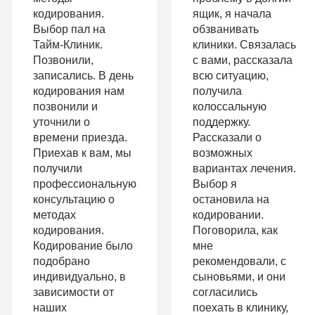
«Стандарт»
кодирования.
ящик, я начала
Усиленная
Выбор пал на
обзванивать
Индивидуальная
детоксикация
Тайм-Клиник.
клиники. Связалась
терапия
Позвонили,
с вами, рассказала
Гарантия
записались. В день
всю ситуацию,
Усиленная
кодирования нам
получила
длительной
позвонили и
колоссальную
детоксикация
ремиссии
уточнили о
поддержку.
Гарантия
времени приезда.
Рассказали о
Личный
Приехав к вам, мы
возможных
длительной
получили
вариантах лечения.
санузел
профессиональную
Выбор я
ремиссии
Больничный
консультацию о
остановила на
Личный
методах
кодировании.
лист
кодирования.
Поговорила, как
санузел
Кодирование было
мне
подобрано
рекомендовали, с
Больничный
индивидуально, в
сыновьями, и они
Записаться
лист
зависимости от
согласились
наших
поехать в клинику,