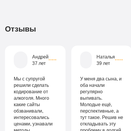
3
По-
990
домашнему
руб
2-х
Отзывы
местная
комната
Все
Андрей
Наталья
опции
37 лет
39 лет
9
«Бюджетно»
Оптимальный
990
Мы с супругой
У меня два сына, и
Индивидуальная
руб
решили сделать
оба начали
кодирование от
регулярно
2-х местная
терапия
алкоголя. Много
выпивать.
палата
какие сайты
Молодые ещё,
Работа
обзванивали,
перспективные, а
Все
с
интересовались
тут такое. Решив не
опции
ценами, узнавали
откладывать эту
психологом
методы
проблему в долгий