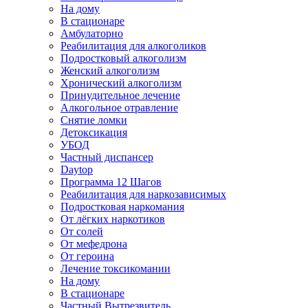
На дому
В стационаре
Амбулаторно
Реабилитация для алкоголиков
Подростковый алкоголизм
Женский алкоголизм
Хронический алкоголизм
Принудительное лечение
Алкогольное отравление
Снятие ломки
Детоксикация
УБОД
Частный диспансер
Daytop
Программа 12 Шагов
Реабилитация для наркозависимых
Подростковая наркомания
От лёгких наркотиков
От солей
От мефедрона
От героина
Лечение токсикомании
На дому
В стационаре
Частный Вытрезвитель