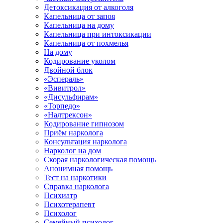
Детоксикация от алкоголя
Капельница от запоя
Капельница на дому
Капельница при интоксикации
Капельница от похмелья
На дому
Кодирование уколом
Двойной блок
«Эспераль»
«Вивитрол»
«Дисульфирам»
«Торпедо»
«Налтрексон»
Кодирование гипнозом
Приём нарколога
Консультация нарколога
Нарколог на дом
Скорая наркологическая помощь
Анонимная помощь
Тест на наркотики
Справка нарколога
Психиатр
Психотерапевт
Психолог
Семейный психолог