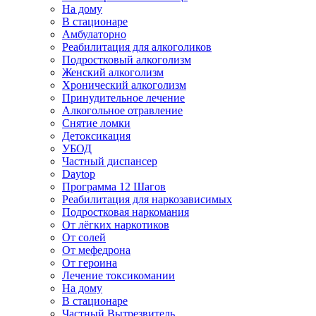
На дому
В стационаре
Амбулаторно
Реабилитация для алкоголиков
Подростковый алкоголизм
Женский алкоголизм
Хронический алкоголизм
Принудительное лечение
Алкогольное отравление
Снятие ломки
Детоксикация
УБОД
Частный диспансер
Daytop
Программа 12 Шагов
Реабилитация для наркозависимых
Подростковая наркомания
От лёгких наркотиков
От солей
От мефедрона
От героина
Лечение токсикомании
На дому
В стационаре
Частный Вытрезвитель