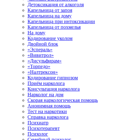
Детоксикация от алкоголя
Капельница от запоя
Капельница на дому
Капельница при интоксикации
Капельница от похмелья
На дому
Кодирование уколом
Двойной блок
«Эспераль»
«Вивитрол»
«Дисульфирам»
«Торпедо»
«Налтрексон»
Кодирование гипнозом
Приём нарколога
Консультация нарколога
Нарколог на дом
Скорая наркологическая помощь
Анонимная помощь
Тест на наркотики
Справка нарколога
Психиатр
Психотерапевт
Психолог
Семейный психолог