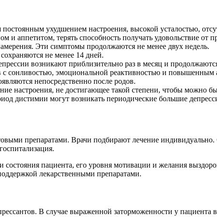
ся постоянным ухудшением настроения, высокой усталостью, отс
ом и аппетитом, терять способность получать удовольствие от
намерения. Эти симптомы продолжаются не менее двух недель.
сохраняются не менее 14 дней.
епрессии возникают приблизительно раз в месяц и продолжаются
 с сонливостью, эмоциональной реактивностью и повышенным 
оявляются непосредственно после родов.
ние настроения, не достигающее такой степени, чтобы можно бы
ериод дистимии могут возникать периодические большие депресс
овыми препаратами. Врачи подбирают лечение индивидуально. О
 госпитализация.
ни состояния пациента, его уровня мотивации и желания выздоро
 поддержкой лекарственными препаратами.
прессантов. В случае выраженной заторможенности у пациента 