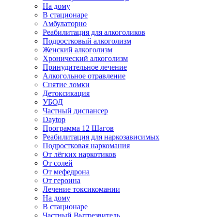
На дому
В стационаре
Амбулаторно
Реабилитация для алкоголиков
Подростковый алкоголизм
Женский алкоголизм
Хронический алкоголизм
Принудительное лечение
Алкогольное отравление
Снятие ломки
Детоксикация
УБОД
Частный диспансер
Daytop
Программа 12 Шагов
Реабилитация для наркозависимых
Подростковая наркомания
От лёгких наркотиков
От солей
От мефедрона
От героина
Лечение токсикомании
На дому
В стационаре
Частный Вытрезвитель