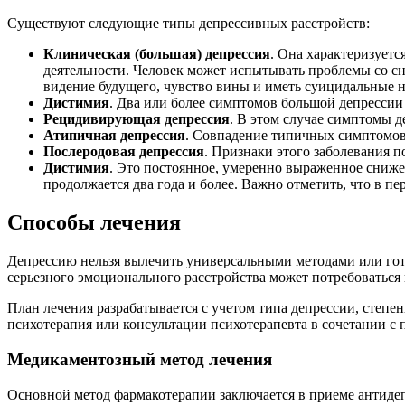
Существуют следующие типы депрессивных расстройств:
Клиническая (большая) депрессия
. Она характеризует
деятельности. Человек может испытывать проблемы со сн
видение будущего, чувство вины и иметь суицидальные 
Дистимия
. Два или более симптомов большой депрессии 
Рецидивирующая депрессия
. В этом случае симптомы д
Атипичная депрессия
. Совпадение типичных симптомов
Послеродовая депрессия
. Признаки этого заболевания п
Дистимия
. Это постоянное, умеренно выраженное сниже
продолжается два года и более. Важно отметить, что в п
Способы лечения
Депрессию нельзя вылечить универсальными методами или гот
серьезного эмоционального расстройства может потребоваться
План лечения разрабатывается с учетом типа депрессии, степе
психотерапия или консультации психотерапевта в сочетании с
Медикаментозный метод лечения
Основной метод фармакотерапии заключается в приеме антиде