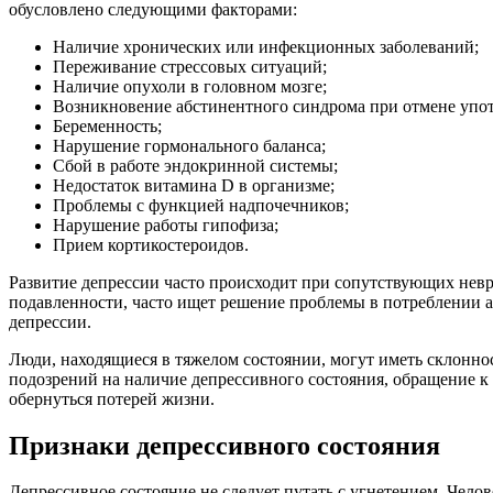
обусловлено следующими факторами:
Наличие хронических или инфекционных заболеваний;
Переживание стрессовых ситуаций;
Наличие опухоли в головном мозге;
Возникновение абстинентного синдрома при отмене упот
Беременность;
Нарушение гормонального баланса;
Сбой в работе эндокринной системы;
Недостаток витамина D в организме;
Проблемы с функцией надпочечников;
Нарушение работы гипофиза;
Прием кортикостероидов.
Развитие депрессии часто происходит при сопутствующих невр
подавленности, часто ищет решение проблемы в потреблении а
депрессии.
Люди, находящиеся в тяжелом состоянии, могут иметь склонно
подозрений на наличие депрессивного состояния, обращение 
обернуться потерей жизни.
Признаки депрессивного состояния
Депрессивное состояние не следует путать с угнетением. Челов