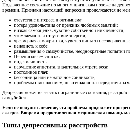
Подавленное состояние по многим признакам похоже на депрес
времени. Признаки настоящей депрессии продолжаются не мене
отсутствие интереса и оптимизма;
потеря удовольствия от прежних любимых занятий;
низкая самооценка, чувство собственной никчемности;
утомляемость и отсутствие энергии;
чрезмерная самокритика, чувство вины за несовершенные
ненависть к себе;
размышления о самоубийстве, неоднократные попытки по
Переписываем список:
индекисивность;
нарушение аппетита, значительная утрата веса;
постоянное плач;
бессонница или избыточное сонливость;
проблемы с мышлением, невозможность сосредоточиться
Депрессия может вызывать пограничные состояния, расстройств
самоубийства.
Если не получить лечение, эта проблема продолжит прогрес
склероз. Вовремя предоставленная медицинская помощь мож
Типы депрессивных расстройств