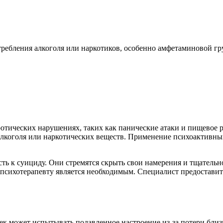
ребления алкоголя или наркотиков, особенно амфетаминовой гр
отических нарушениях, таких как панические атаки и пищевое р
лкоголя или наркотических веществ. Применение психоактивных
сть к суициду. Они стремятся скрыть свои намерения и тщател
к психотерапевту является необходимым. Специалист предоста
ек может испытывать подавленное настроение из-за потери близко