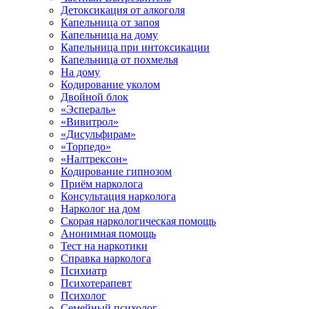
Детоксикация от алкоголя
Капельница от запоя
Капельница на дому
Капельница при интоксикации
Капельница от похмелья
На дому
Кодирование уколом
Двойной блок
«Эспераль»
«Вивитрол»
«Дисульфирам»
«Торпедо»
«Налтрексон»
Кодирование гипнозом
Приём нарколога
Консультация нарколога
Нарколог на дом
Скорая наркологическая помощь
Анонимная помощь
Тест на наркотики
Справка нарколога
Психиатр
Психотерапевт
Психолог
Семейный психолог