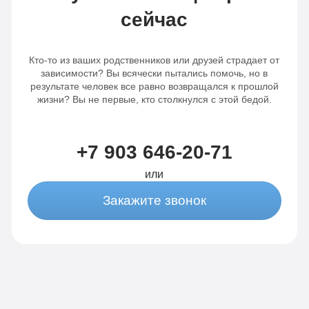
сейчас
Сбор
анализов
анализов
Отслеживание
Кто-то из ваших родственников или друзей страдает от
Отслеживание
динамики
зависимости? Вы всячески пытались помочь, но в
результате человек все равно возвращался к прошлой
динамики
от 3-х
жизни? Вы не первые, кто столкнулся с этой бедой.
от 3-х
капельниц
капельниц
в
+7 903 646-20-71
в день
день
или
Закажите звонок
Записаться
Записаться