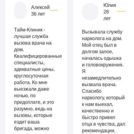
Все
Юлия
Алексей
28
опции
36 лет
лет
9
«Бюджетно»
Оптимальный
990
Тайм-Клиник -
Вызывала службу
Индивидуальная
руб
лучшая служба
нарколога на дом.
вызова врача на
Мой отец был в
2-х местная
терапия
дом.
долгом запое,
палата
Квалифицированные
Работа
началась одышка
специалисты,
Все
и головокружения.
с
адекватные цены,
Я
опции
круглосуточная
незамедлительно
психологом
работа. Ко мне
вызвала врача.
«Стандарт»
выезжали даже
Усиленная
Спасибо
ночью, по
Индивидуальная
наркологу, который
детоксикация
предоплате, и это
к нам выехал,
терапия
разумно, ведь на
качественно и
Гарантия
вызовы, которые
быстро привел
Усиленная
ездит ваша
длительной
отца в чувства, дал
бригада, можно
детоксикация
рекомендации.