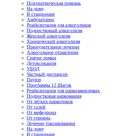
Психиатрическая помощь
На дому
В стационаре
Амбулаторно
Реабилитация для алкоголиков
Подростковый алкоголизм
Женский алкоголизм
Хронический алкоголизм
Принудительное лечение
Алкогольное отравление
Снятие ломки
Детоксикация
УБОД
Частный диспансер
Daytop
Программа 12 Шагов
Реабилитация для наркозависимых
Подростковая наркомания
От лёгких наркотиков
От солей
От мефедрона
От героина
Лечение токсикомании
На дому
В стационаре