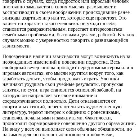
говорить о случаях, когда подросток или взрослый человек
постоянно замыкается в своих мыслях, размышляет и
воспроизводит в своем воображении происходившие ранее
эпизоды азартных игр или те, которые еще предстоят. Это
влияет на характер такого человека: он уходит в себя,
становится раздражительным, перестает интересоваться
семейными проблемами, бытовыми делами, работой. В таких
случаях можно с уверенностью говорить о развивающейся
зависимости.
Подозрения в наличии зависимости могут возникнуть из-за
неожиданных изменений в поведении подростка. Весь
свободный вечер юноша проводит перед компьютером или в
игровых автоматах, его мысли крутятся вокруг того, как
заработать деньги, чтобы продолжать играть. Ученики
начинают ухудшать свои учебные результаты, пропуская
занятия, по сути, игра становится основной забавой, на
которую он направляет все свое внимание и
сосредотачивается полностью. Дети отказываются от
спортивных секций, перестают читать художественную
литературу, теряют интерес к общению с ровесниками,
становясь печальными и замкнутыми. Фактически,
происходит формирование совершенно другого образа жизни.
На виду у всех он выполняет свои обычные обязанности, но
на самом деле он полностью поглощен проблемами,