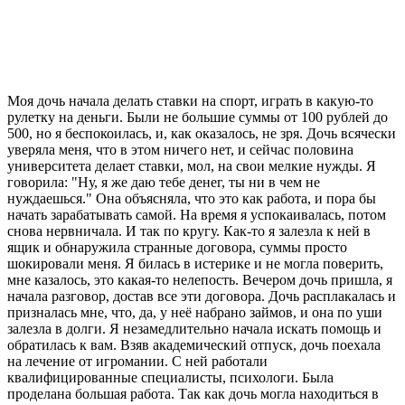
Моя дочь начала делать ставки на спорт, играть в какую-то
рулетку на деньги. Были не большие суммы от 100 рублей до
500, но я беспокоилась, и, как оказалось, не зря. Дочь всячески
уверяла меня, что в этом ничего нет, и сейчас половина
университета делает ставки, мол, на свои мелкие нужды. Я
говорила: "Ну, я же даю тебе денег, ты ни в чем не
нуждаешься." Она объясняла, что это как работа, и пора бы
начать зарабатывать самой. На время я успокаивалась, потом
снова нервничала. И так по кругу. Как-то я залезла к ней в
ящик и обнаружила странные договора, суммы просто
шокировали меня. Я билась в истерике и не могла поверить,
мне казалось, это какая-то нелепость. Вечером дочь пришла, я
начала разговор, достав все эти договора. Дочь расплакалась и
призналась мне, что, да, у неё набрано займов, и она по уши
залезла в долги. Я незамедлительно начала искать помощь и
обратилась к вам. Взяв академический отпуск, дочь поехала
на лечение от игромании. С ней работали
квалифицированные специалисты, психологи. Была
проделана большая работа. Так как дочь могла находиться в