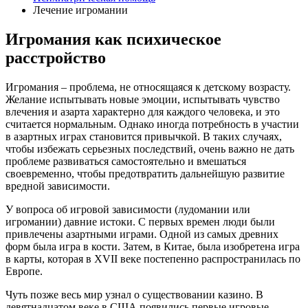
Лечение игромании
Игромания как психическое
расстройство
Игромания – проблема, не относящаяся к детскому возрасту.
Желание испытывать новые эмоции, испытывать чувство
влечения и азарта характерно для каждого человека, и это
считается нормальным. Однако иногда потребность в участии
в азартных играх становится привычкой. В таких случаях,
чтобы избежать серьезных последствий, очень важно не дать
проблеме развиваться самостоятельно и вмешаться
своевременно, чтобы предотвратить дальнейшую развитие
вредной зависимости.
У вопроса об игровой зависимости (лудомании или
игромании) давние истоки. С первых времен люди были
привлечены азартными играми. Одной из самых древних
форм была игра в кости. Затем, в Китае, была изобретена игра
в карты, которая в XVII веке постепенно распространилась по
Европе.
Чуть позже весь мир узнал о существовании казино. В
девятнадцатом веке в США появились первые игровые