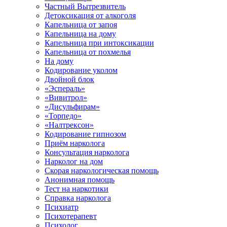
Частный Вытрезвитель
Детоксикация от алкоголя
Капельница от запоя
Капельница на дому
Капельница при интоксикации
Капельница от похмелья
На дому
Кодирование уколом
Двойной блок
«Эспераль»
«Вивитрол»
«Дисульфирам»
«Торпедо»
«Налтрексон»
Кодирование гипнозом
Приём нарколога
Консультация нарколога
Нарколог на дом
Скорая наркологическая помощь
Анонимная помощь
Тест на наркотики
Справка нарколога
Психиатр
Психотерапевт
Психолог