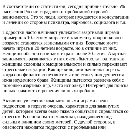
В соответствии со статистикой, сегодня приблизительно 5%
населения России страдают от проблемной игровой
зависимости. Это те люди, которые нуждаются в консультации
и лечении со стороны психиатра, нарколога, социолога и т.д.
Подростки часто начинают увлекаться азартными играми
примерно в 10-летнем возрасте и к моменту подросткового
возраста становятся зависимыми от них. Взрослые могут
начать играть в 20-летнем возрасте, но в отличие от них,
женщины обычно начинают играть после 30-летия. Азартная
зависимость развивается у них очень быстро, за год, так как
женщины склонны к эмоциональности и сильно переживают
стрессовые ситуации. Как правило, они начинают играть,
когда они финансово независимы или если у них депрессия
из-за неудачного брака. Женщины пытаются развлечь себя с
помощью азартных игр, часто используя Интернет для поиска
новых знакомств и решения личных проблем.
Активное увлечение компьютерными играми среди
подростков, в первую очередь, характерно для замкнутых
детей, которым всегда было тяжело общаться и справляться со
стрессом. В основном это мальчики, находящиеся под
сильным влиянием своих матерей. С другой стороны, в
опасности находятся подростки с проблемным или