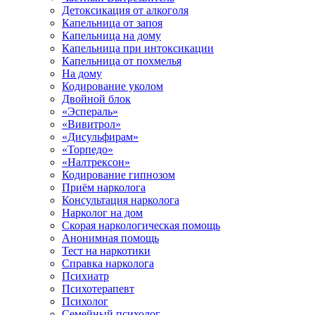
Детоксикация от алкоголя
Капельница от запоя
Капельница на дому
Капельница при интоксикации
Капельница от похмелья
На дому
Кодирование уколом
Двойной блок
«Эспераль»
«Вивитрол»
«Дисульфирам»
«Торпедо»
«Налтрексон»
Кодирование гипнозом
Приём нарколога
Консультация нарколога
Нарколог на дом
Скорая наркологическая помощь
Анонимная помощь
Тест на наркотики
Справка нарколога
Психиатр
Психотерапевт
Психолог
Семейный психолог