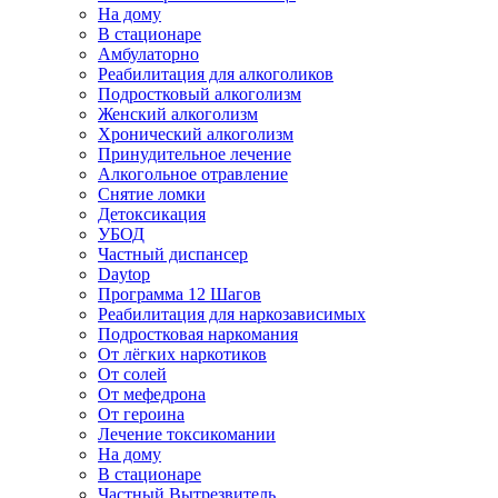
На дому
В стационаре
Амбулаторно
Реабилитация для алкоголиков
Подростковый алкоголизм
Женский алкоголизм
Хронический алкоголизм
Принудительное лечение
Алкогольное отравление
Снятие ломки
Детоксикация
УБОД
Частный диспансер
Daytop
Программа 12 Шагов
Реабилитация для наркозависимых
Подростковая наркомания
От лёгких наркотиков
От солей
От мефедрона
От героина
Лечение токсикомании
На дому
В стационаре
Частный Вытрезвитель